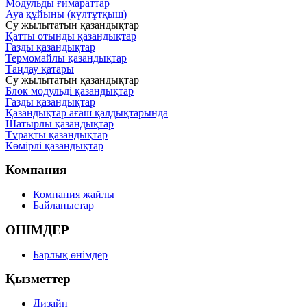
Модульды ғимараттар
Ауа құйыны (күлтұтқыш)
Су жылытатын қазандықтар
Қатты отынды қазандықтар
Газды қазандықтар
Термомайлы қазандықтар
Таңдау қатары
Су жылытатын қазандықтар
Блок модульді қазандықтар
Газды қазандықтар
Қазандықтар ағаш қалдықтарында
Шатырлы қазандықтар
Тұрақты қазандықтар
Көмірлі қазандықтар
Компания
Компания жайлы
Байланыстар
ӨНІМДЕР
Барлық өнімдер
Қызметтер
Дизайн