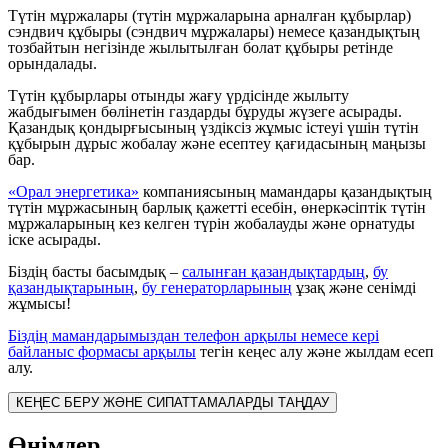
Түтін мұржалары (түтін мұржаларына арналған құбырлар)
сэндвич құбыры (сэндвич мұржалары) немесе қазандықтың
тозбайтын негізінде жылытылған болат құбыры ретінде
орындалады.
Түтін құбырлары отынды жағу үрдісінде жылыту
жабдығымен бөлінетін газдарды бұруды жүзеге асырады.
Қазандық қондырғысының үздіксіз жұмыс істеуі үшін түтін
құбырын дұрыс жобалау және есептеу қағидасының маңызы
бар.
«Орал энергетика»
компаниясының мамандары қазандықтың
түтін мұржасының барлық қажетті есебін, өнеркәсіптік түтін
мұржаларының кез келген түрін жобалауды және орнатуды
іске асырады.
Біздің басты басымдық –
салынған қазандықтардың
,
бу
қазандықтарының
,
бу генераторларының
ұзақ және сенімді
жұмысы!
Біздің мамандарымыздан телефон арқылы немесе кері
байланыс формасы арқылы
тегін кеңес алу және жылдам есеп
алу.
КЕҢЕС БЕРУ ЖӘНЕ СИПАТТАМАЛАРДЫ ТАҢДАУ
Өнімдер