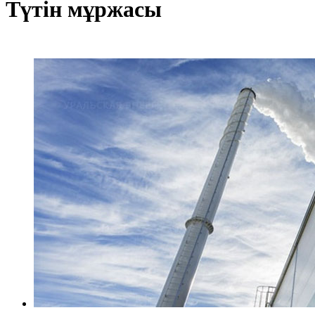
Түтін мұржасы