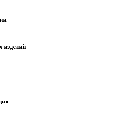
ции
х изделий
ции