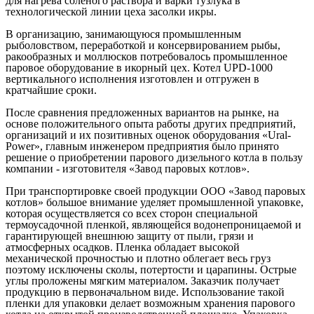
для нагрева соленого раствора и варки тузлука в
технологической линии цеха засолки икры.
В организацию, занимающуюся промышленным
рыболовством, переработкой и консервированием рыбы,
ракообразных и моллюсков потребовалось промышленное
паровое оборудование в икорный цех. Котел UPD-1000
вертикального исполнения изготовлен и отгружен в
кратчайшие сроки.
После сравнения предложенных вариантов на рынке, на
основе положительного опыта работы других предприятий,
организаций и их позитивных оценок оборудования «Ural-
Power», главным инженером предприятия было принято
решение о приобретении парового дизельного котла в пользу
компании - изготовителя «Завод паровых котлов».
При транспортировке своей продукции ООО «Завод паровых
котлов» большое внимание уделяет промышленной упаковке,
которая осуществляется со всех сторон специальной
термоусадочной пленкой, являющейся водонепроницаемой и
гарантирующей внешнюю защиту от пыли, грязи и
атмосферных осадков. Пленка обладает высокой
механической прочностью и плотно облегает весь груз
поэтому исключены сколы, потертости и царапины. Острые
углы проложены мягким материалом. Заказчик получает
продукцию в первоначальном виде. Использование такой
пленки для упаковки делает возможным хранения парового