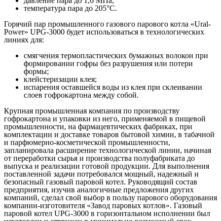
давление пара до 1,6 МПа;
температура пара до 205°С.
Горячий пар промышленного газового парового котла «Ural-
Power» UPG-3000 будет использоваться в технологических
линиях для:
смягчения термопластических бумажных волокон при
формировании гофры без разрушения или потери
формы;
клейстеризации клея;
испарения оставшейся воды из клея при склеивании
слоев гофрокартона между собой.
Крупная промышленная компания по производству
гофрокартона и упаковки из него, применяемой в пищевой
промышленности, на фармацевтических фабриках, при
комплектации и доставке товаров бытовой химии, в табачной
и парфюмерно-косметической промышленности,
запланировала расширение технологической линии, начиная
от переработки сырья и производства полуфабриката до
выпуска и реализации готовой продукции. Для выполнения
поставленной задачи потребовался мощный, надежный и
безопасный газовый паровой котел. Руководящий состав
предприятия, изучив аналогичные предложения других
компаний, сделал свой выбор в пользу парового оборудования
компании-изготовителя «Завод паровых котлов». Газовый
паровой котел UPG-3000 в горизонтальном исполнении был