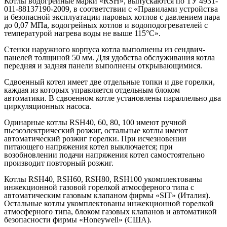
Котлы водогрейные марки «RSН», выпускаются по ТУ 4931-
011-88137190-2009, в соответствии с «Правилами устройства
и безопасной эксплуатации паровых котлов с давлением пара
до 0,07 МПа, водогрейных котлов и водоподогревателей с
температурой нагрева воды не выше 115°С».
Стенки наружного корпуса котла выполнены из сендвич-
панелей толщиной 50 мм. Для удобства обслуживания котла
передняя и задняя панели выполнены открывающимися.
Сдвоенный котел имеет две отдельные топки и две горелки,
каждая из которых управляется отдельным блоком
автоматики. В сдвоенном котле установлены параллельно два
циркуляционных насоса.
Одинарные котлы RSН40, 60, 80, 100 имеют ручной
пьезоэлектрический розжиг, остальные котлы имеют
автоматический розжиг горелки. При исчезновении
питающего напряжения котел выключается; при
возобновлении подачи напряжения котел самостоятельно
производит повторный розжиг.
Котлы RSН40, RSН60, RSН80, RSН100 укомплектованы
инжекционной газовой горелкой атмосферного типа с
автоматическим газовым клапаном фирмы «SIT» (Италия).
Остальные котлы укомплектованы инжекционной горелкой
атмосферного типа, блоком газовых клапанов и автоматикой
безопасности фирмы «Honeywell» (США).