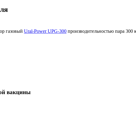
иля
тор газовый
Ural-Power UPG-300
производительностью пара 300 к
ной вакцины