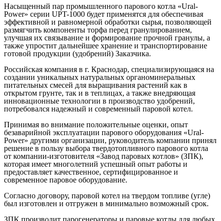
Насыщенный пар промышленного парового котла «Ural-
Power» серии UPT-1000 будет применятся для обеспечивая
эффективной и равномерной обработки сырья, позволяющей
размягчить компоненты торфа перед гранулированием,
улучшая их связывание и формирование прочной гранулы, а
также упростит дальнейшее хранение и транспортирование
готовой продукции (удобрений) Заказчика.
Российская компания в г. Краснодар, специализирующаяся на
создании уникальных натуральных органоминеральных
питательных смесей для выращивания растений как в
открытом грунте, так и в теплицах, а также внедряющая
инновационные технологии в производство удобрений,
потребовался надежный и современный паровой котел.
Принимая во внимание положительные оценки, опыт
безаварийной эксплуатации парового оборудования «Ural-
Power» другими организации, руководитель компании принял
решение в пользу выбора твердотопливного парового котла
от компании-изготовителя «Завод паровых котлов» (ЗПК),
которая имеет многолетний успешный опыт работы и
предоставляет качественное, сертифицированное и
современное паровое оборудование.
Согласно договору, паровой котел на твердом топливе (угле)
был изготовлен и отгружен в минимально возможный срок.
ЗПК производит парогенераторы и паровые котлы для любых