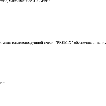
/час, максимальное 0,08 м³/час
жигания топливовоздушной смеси, "PREMIX" обеспечивает наилу
.+95