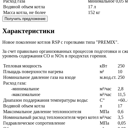
Расход газа
минимальное 0,05 м³
Водяной объем котла
17 л
Масса котла, не более
152 кг
Получить предложение
Характеристики
Новое поколение котлов RSP с горелками типа "PREMIX".
За счет правильно организованных процессов подготовки и с
уровень содержания CO и NOx в продуктах горения.
Тепловая мощность
кВт
250
Пльщадь поверхности нагрева
м²
10
Номинальное давление газа на входе
м.вод.ст.
250
Расход газа:
-минимальное
м³/час
2,8
-максимальное
м³/час
11,5
Диапазон поддержания температуры воды:
С°
+60.
Водяной объем котла
л
17
Максимальное давление теплоносителя
МПа
0,6
Номинальный расход теплоносителя через котел
м³/час
3,5
Гидравлическое сопротивление
МПа
0,05