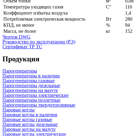
Объем топки
м³
0,08
Температура уходящих газов
С°
110
Коэффициент избытка воздуха
1,4
Потребляемая электрическая мощность
Вт
280
КПД, не менее
%
94
Масса, не более
кг
152
Чертеж DWG
Руководство по эксплуатации (РЭ)
Сертификат ТР ТС
Продукция
Парогенераторы
Парогенераторы в наличии
Парогенераторы газовые
Парогенераторы дизельные
Парогенераторы на мазуте
Парогенераторы электрические
Парогенераторы пеллетные
Парогенераторы твердотопливные
Паровые котлы
Паровые котлы в наличии
Паровые котлы газовые
Паровые котлы дизельные
Паровые котлы на мазуте
Паровые котлы электрические